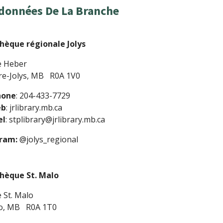
données De La Branche
thèque régionale Jolys
e Heber
rre-Jolys, MB R0A 1V0
hone
: 204-433-7729
eb
: jrlibrary.mb.ca
el
: stplibrary@jrlibrary.mb.ca
gram:
@jolys_regional
thèque St. Malo
 St. Malo
lo, MB R0A 1T0