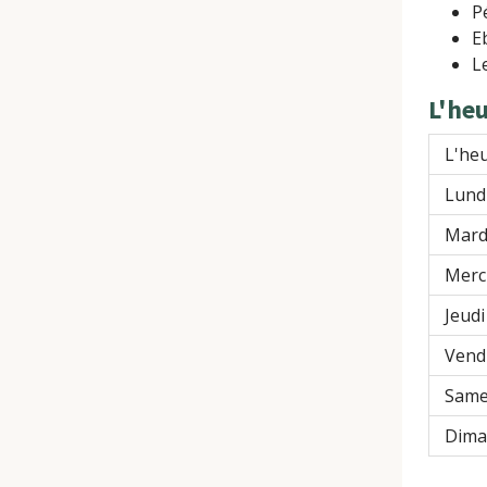
P
E
L
L'he
L'heu
Lund
Mard
Merc
Jeudi
Vend
Same
Dima