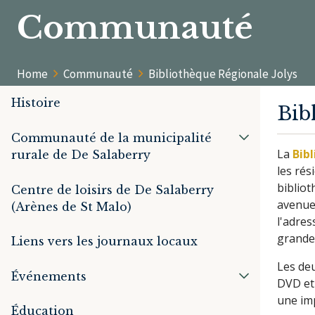
Communauté
Home
Communauté
Bibliothèque Régionale Jolys
Histoire
Bib
Communauté de la municipalité
La
Bib
rurale de De Salaberry
les rés
bibliot
Centre de loisirs de De Salaberry
avenue 
(Arènes de St Malo)
l'adres
grande
Liens vers les journaux locaux
Les deu
Événements
DVD et 
une imp
Éducation