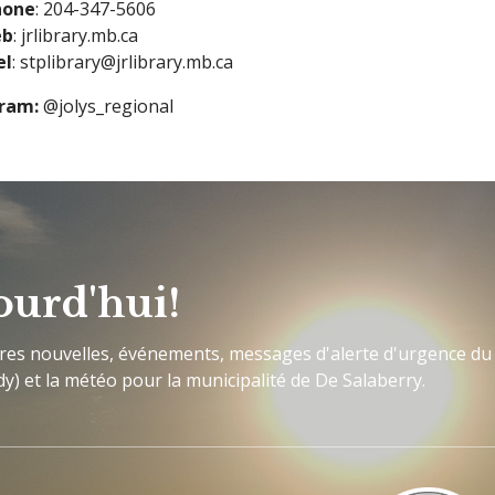
hone
: 204-347-5606
eb
: jrlibrary.mb.ca
el
: stplibrary@jrlibrary.mb.ca
gram:
@jolys_regional
ourd'hui!
ères nouvelles, événements, messages d'alerte d'urgence du
y) et la météo pour la municipalité de De Salaberry.