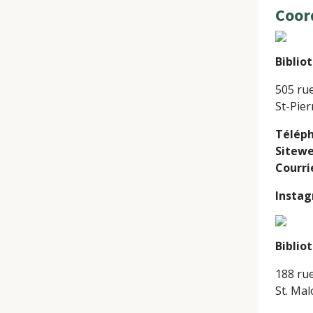
Coor
Biblio
505 ru
St-Pie
Télép
Sitew
Courri
Insta
Biblio
188 rue
St. Ma