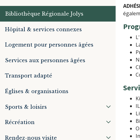
ADHÉS
égaleme
Bibliothèque Régionale Jolys
Pro
Hôpital & services connexes
L
L
Logement pour personnes âgées
P
N
Services aux personnes âgées
C
C
Transport adapté
Serv
Églises & organisations
K
I
Sports & loisirs
L
B
Récréation
O
I
Rendez-nous visite