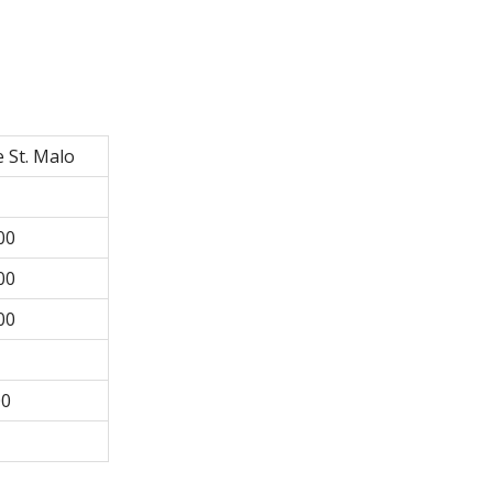
 St. Malo
00
00
00
00