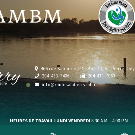
466 rue Sabourin,P.O. Box 40, St-Pierre-Jol
204-433-7406
204-433-7063
info@rmdesalaberry.mb.ca
HEURES DE TRAVAIL LUNDI VENDREDI
8:30 A.M. - 4:00 P.M.