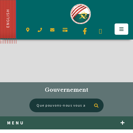
ENGLISH
Gouvernement
Type here to se
MENU