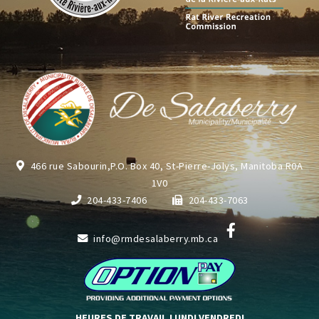
466 rue Sabourin,P.O. Box 40, St-Pierre-Jolys, Manitoba R0A
1V0
204-433-7406
204-433-7063
info@rmdesalaberry.mb.ca
HEURES DE TRAVAIL LUNDI VENDREDI