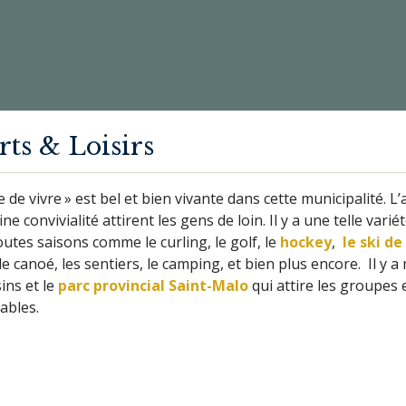
rts & Loisirs
ie de vivre » est bel et bien vivante dans cette municipalité. L
aine convivialité attirent les gens de loin. Il y a une telle varié
toutes saisons comme le curling, le golf, le
hockey
,
le ski de
le canoé, les sentiers, le camping, et bien plus encore. Il y 
ins et le
parc provincial Saint-Malo
qui attire les groupes e
bles.