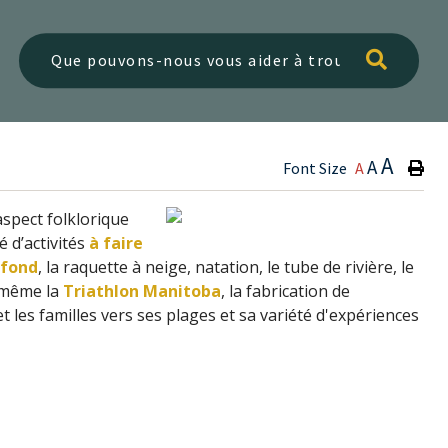
Type h
A
A
Font Size
A
’aspect folklorique
té d’activités
à faire
 fond
, la raquette à neige, natation, le tube de rivière, le
a même la
Triathlon Manitoba
, la fabrication de
t les familles vers ses plages et sa variété d'expériences