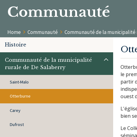
Communauté
Home
Communauté
Communauté de la municipalité r
Histoire
Ott
Communauté de la municipalité
Otterb
rurale de De Salaberry
le prem
partir 
Saint-Malo
indispe
ouest d
Otterburne
L'églis
Carey
bien se
Dufrost
Le Coll
sémina