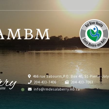
466 rue Sabourin,P.O. Box 40, St-Pierre-Jol
204-433-7406
204-433-7063
info@rmdesalaberry.mb.ca