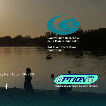
ys, Manitoba R0A 1V0