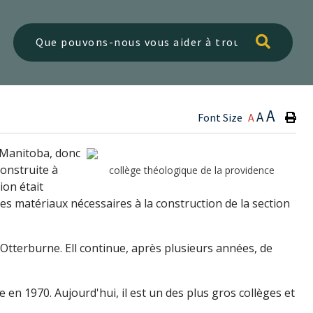
Type h
A
A
Font Size
A
 Manitoba, donc
construite à
collège théologique de la providence
ion était
es matériaux nécessaires à la construction de la section
d'Otterburne. Ell continue, après plusieurs années, de
en 1970. Aujourd'hui, il est un des plus gros collèges et