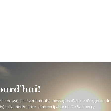
ourd'hui!
ères nouvelles, événements, messages d'alerte d'urgence du
y) et la météo pour la municipalité de De Salaberry.