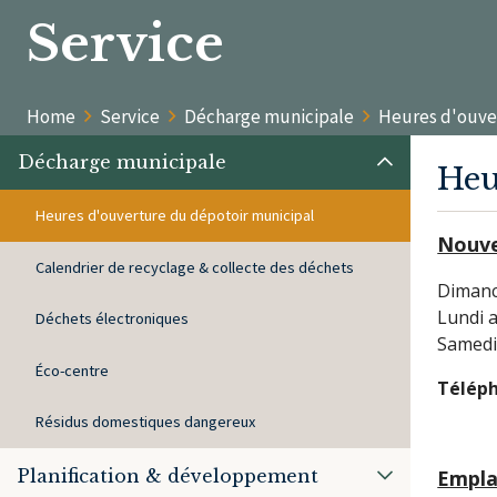
Service
Home
Service
Décharge municipale
Heures d'ouve
Décharge municipale
Heu
Heures d'ouverture du dépotoir municipal
Nouve
Calendrier de recyclage & collecte des déchets
Dim
Lundi 
Déchets électroniques
Same
Éco-centre
Télép
Résidus domestiques dangereux
Planification & développement
Empla