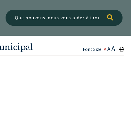
Type h
unicipal
A
A
Font Size
A