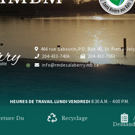
466 rue Sabourin,P.O. Box 40, St-Pierre-Jol
204-433-7406
204-433-7063
info@rmdesalaberry.mb.ca
HEURES DE TRAVAIL LUNDI VENDREDI
8:30 A.M. - 4:00 P.M.
erture Du
Recyclage
Demande