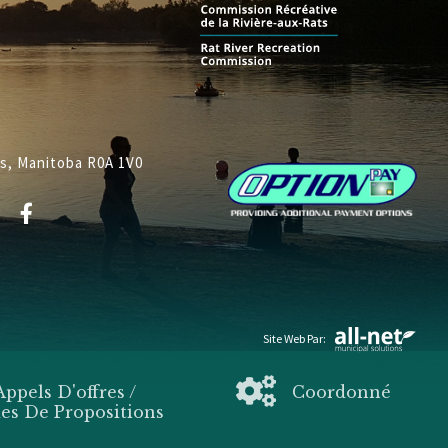
ys, Manitoba R0A 1V0
Site Web Par:
Appels D'offres /
Coordonné
s De Propositions