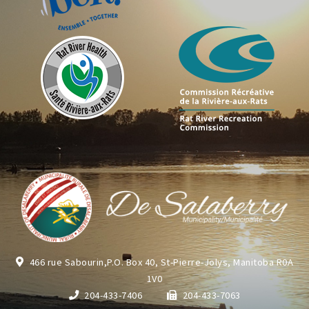
466 rue Sabourin,P.O. Box 40, St-Pierre-Jolys, Manitoba R0A
1V0
204-433-7406
204-433-7063