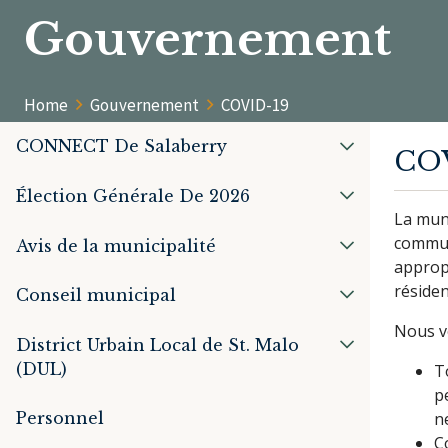
Gouvernement
Home
Gouvernement
COVID-19
CONNECT De Salaberry
CO
Élection Générale De 2026
La muni
commun
Avis de la municipalité
appropr
réside
Conseil municipal
Nous v
District Urbain Local de St. Malo
(DUL)
T
p
Personnel
n
C