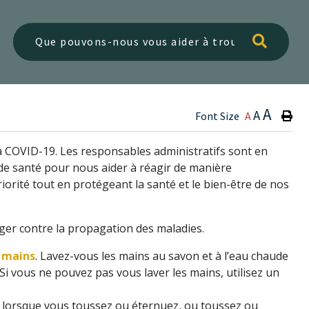
Type h
A
A
Font Size
A
 la COVID-19. Les responsables administratifs sont en
de santé pour nous aider à réagir de manière
iorité tout en protégeant la santé et le bien-être de nos
er contre la propagation des maladies.
 mains
. Lavez-vous les mains au savon et à l’eau chaude
 vous ne pouvez pas vous laver les mains, utilisez un
 lorsque vous toussez ou éternuez, ou toussez ou