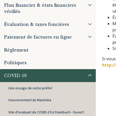
é
Plan financier & états financiers
u
vérifiés
É
M
Évaluation & taxes foncières
pu
É
Paiement de factures en ligne
p
S
Règlement
Si vous
Politiques
http:/
COVID-19
Une essage de notre préfet
Gouvernement du Manitoba
Site d’evaluant de COVID-19 à Steinbach - Ouvert: