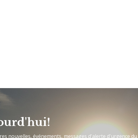
ourd'hui!
ères nouvelles, événements, messages d'alerte d'urgence du