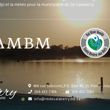
y) et la météo pour la municipalité de De Salaberry.
466 rue Sabourin,P.O. Box 40, St-Pierre-Jol
204-433-7406
204-433-7063
info@rmdesalaberry.mb.ca