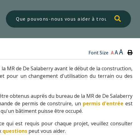
Type h
A
A
Font Size
A
la MR de De Salaberry avant le début de la construction,
 et pour un changement d'utilisation du terrain ou des
 être obtenus auprès du bureau de la MR de De Salaberry
emande de permis de construire, un
permis d'entrée
est
qu'un bâtiment puisse être occupé.
e qui est requis pour chaque projet, veuillez consulter
ux
questions
peut vous aider.