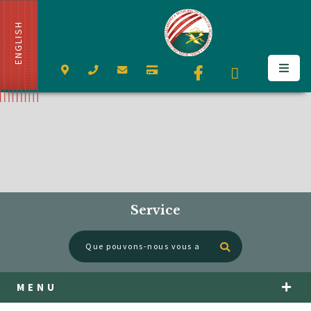
ENGLISH
Service
Type here to se
MENU