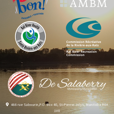
466 rue Sabourin,P.O. Box 40, St-Pierre-Jolys, Manitoba R0A
1V0